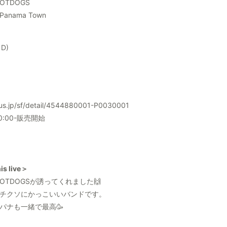
HOTDOGS
 Panama Town
1D)
lus.jp/sf/detail/4544880001-P0030001
 10:00-販売開始
is live＞
E HOTDOGSが誘ってくれました🙌
チクソにかっこいいバンドです。
パナも一緒で最高🥳