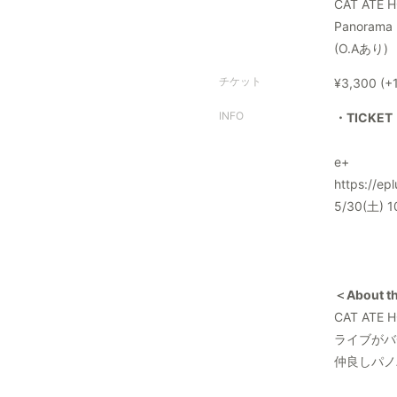
CAT ATE 
Panorama
(O.Aあり)
チケット
¥3,300 (+
INFO
・TICKET
e+
https://ep
5/30(土)
＜About th
CAT AT
ライブがバ
仲良しパノ