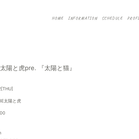
HOME
INFORMATION
SCHEDULE
PROF
S×太陽と虎pre. 『太陽と猫』
2
[THU]
BE太陽と虎
:00
m