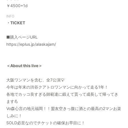
￥4500+1d
INFO
・TICKET
■購入ページURL
https://eplus.jp/alaskajam/
＜About this live＞
大阪ワンマンを含む、全7公演💡
今年は年末の渋谷クアトロワンマンに向かって走る1年！
各地でカッコ良すぎる師範達に鍛えて貰って成長して帰ってき
ます💪
Vo森心言の地元福岡！！盟友空きっ腹に酒との最高の2マンお楽
しみに！
SOLD必至なのでチケットの確保お早目に！