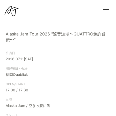
HOME
INFORMATION
Alaska Jam Tour 2026 "巡音道場〜QUATTRO免許皆
伝〜"
SCHEDULE
PROFILE
公演日
VIDEO
BLOG
2026.07.11
[SAT]
開催場所・会場
MOVIE
FanStream
福岡Queblick
OPEN/START
17:00 / 17:30
出演
Alaska Jam / 空きっ腹に酒
会員登録
ログイン
チケット