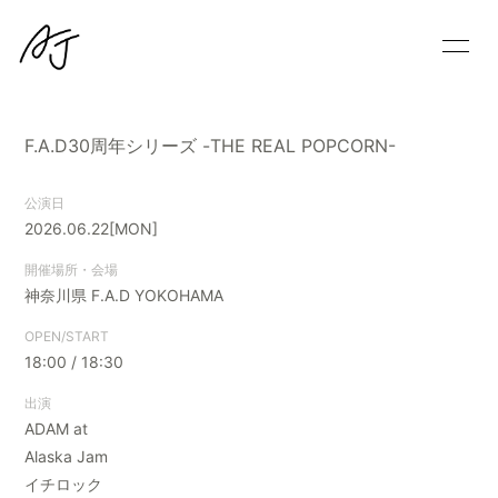
HOME
INFORMATION
F.A.D30周年シリーズ -THE REAL POPCORN-
SCHEDULE
PROFILE
公演日
2026.06.22
[MON]
VIDEO
BLOG
開催場所・会場
神奈川県
F.A.D YOKOHAMA
MOVIE
FanStream
OPEN/START
18:00 / 18:30
出演
ADAM at
Alaska Jam
会員登録
ログイン
イチロック