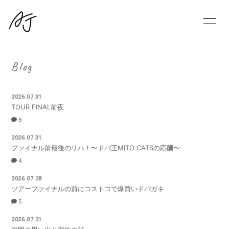
HOME
INFORMATION
Blog
SCHEDULE
PROFILE
2026.07.31
TOUR FINAL前夜
VIDEO
BLOG
6
MOVIE
FanStream
2026.07.31
ファイナル前最後のリハ！〜ドパ王MITO CATSの応酬〜
4
2026.07.28
ツアーファイナルの前にコストコで爆買いドパガキ
5
会員登録
ログイン
2026.07.21